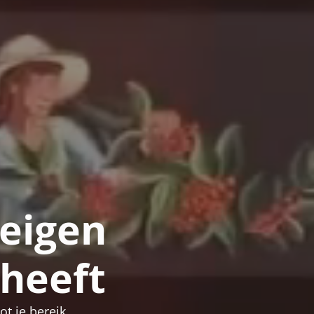
 eigen
 heeft
ot je bereik