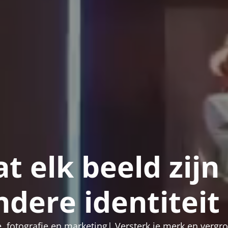
 elk beeld zijn
ndere identiteit
, fotografie en marketing| Versterk je merk en vergro