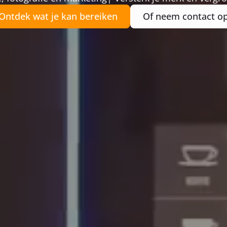
Ontdek wat je kan bereiken
Of neem contact o