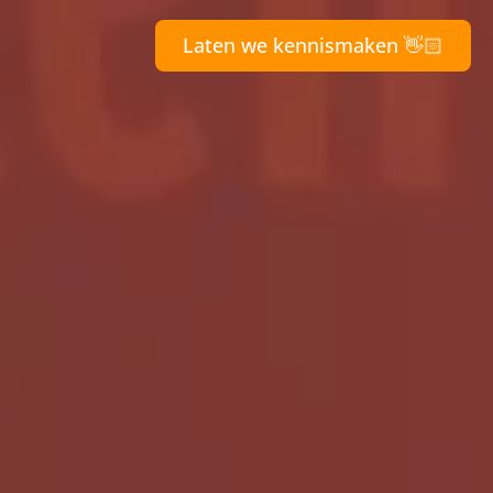
Laten we kennismaken 👋🏻